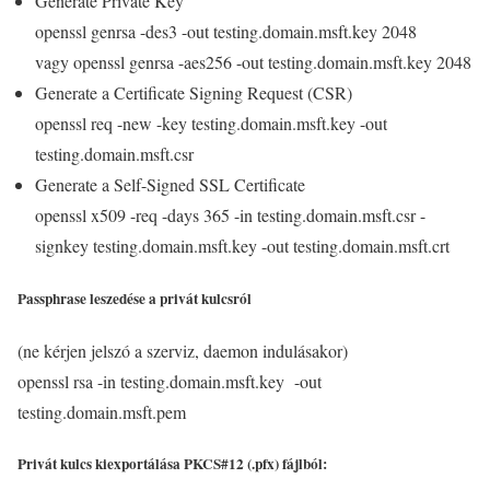
Generate Private Key
openssl genrsa -des3 -out testing.domain.msft.key 2048
vagy openssl genrsa -aes256 -out testing.domain.msft.key 2048
Generate a Certificate Signing Request (CSR)
openssl req -new -key testing.domain.msft.key -out
testing.domain.msft.csr
Generate a Self-Signed SSL Certificate
openssl x509 -req -days 365 -in testing.domain.msft.csr -
signkey testing.domain.msft.key -out testing.domain.msft.crt
Passphrase leszedése a privát kulcsról
(ne kérjen jelszó a szerviz, daemon indulásakor)
openssl rsa -in testing.domain.msft.key -out
testing.domain.msft.pem
Privát kulcs kiexportálása PKCS#12 (.pfx) fájlból: