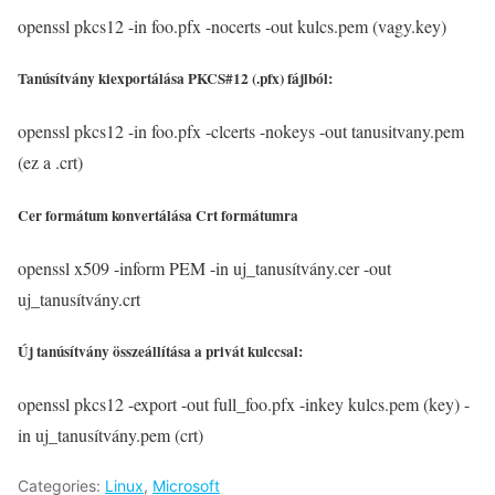
openssl pkcs12 -in foo.pfx -nocerts -out kulcs.pem (vagy.key)
Tanúsítvány kiexportálása PKCS#12 (.pfx) fájlból:
openssl pkcs12 -in foo.pfx -clcerts -nokeys -out tanusitvany.pem
(ez a .crt)
Cer formátum konvertálása Crt formátumra
openssl x509 -inform PEM -in uj_tanusítvány.cer -out
uj_tanusítvány.crt
Új tanúsítvány összeállítása a privát kulccsal:
openssl pkcs12 -export -out full_foo.pfx -inkey kulcs.pem (key) -
in uj_tanusítvány.pem (crt)
Categories:
Linux
,
Microsoft