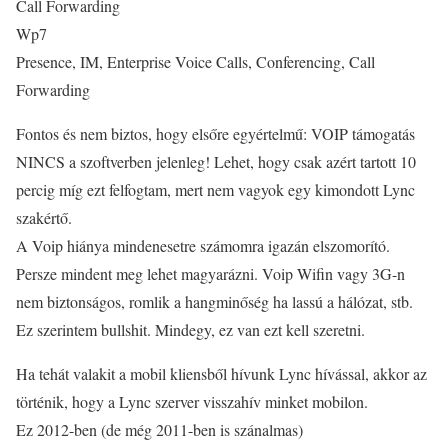
Call Forwarding
Wp7
Presence, IM, Enterprise Voice Calls, Conferencing, Call
Forwarding
Fontos és nem biztos, hogy elsőre egyértelmű: VOIP támogatás
NINCS a szoftverben jelenleg! Lehet, hogy csak azért tartott 10
percig míg ezt felfogtam, mert nem vagyok egy kimondott Lync
szakértő.
A Voip hiánya mindenesetre számomra igazán elszomorító.
Persze mindent meg lehet magyarázni. Voip Wifin vagy 3G-n
nem biztonságos, romlik a hangminőség ha lassú a hálózat, stb.
Ez szerintem bullshit. Mindegy, ez van ezt kell szeretni.
Ha tehát valakit a mobil kliensből hívunk Lync hívással, akkor az
történik, hogy a Lync szerver visszahív minket mobilon.
Ez 2012-ben (de még 2011-ben is szánalmas)