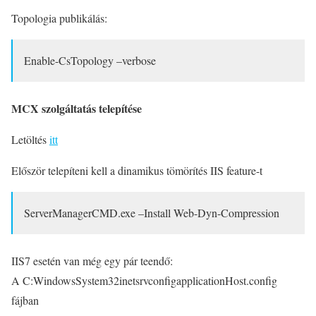
Topologia publikálás:
Enable-CsTopology –verbose
MCX szolgáltatás telepítése
Letöltés
itt
Először telepíteni kell a dinamikus tömörítés IIS feature-t
ServerManagerCMD.exe –Install Web-Dyn-Compression
IIS7 esetén
van még egy pár teendő:
A C:WindowsSystem32inetsrvconfigapplicationHost.config
fájban