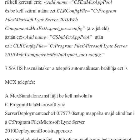
rá kell keresni erre:
<Add name=”CSExtMcxAppPool
és be kell szúrni utána ezt:
CLRConfigFile=”C:Program
FilesMicrosoft Lync Server 2010Web
ComponentsMcxExtAspnet_mcx.config”
(a > jel elé)
aztán ez:
<Add name=”CSIntMcxAppPool”
után
ezt:
CLRConfigFile=”C:Program FilesMicrosoft Lync Server
2010Web ComponentsMcxIntAspnet_mcx.config”
7.5ös IIS használatakor a telepítő automatikusan beállítja ezt is
MCX telepítés:
A McxStandalone.msi fájlt be kell másolni a
C:ProgramDataMicrosoftLync
ServerDeploymentcache4.0.7577.0setup mappába majd elindítani
a C:Program FilesMicrosoft Lync Server
2010DeploymentBootstrapper.exe
(Ez mondjuk nekem fájt… Kb olyan mintha egy beta programot