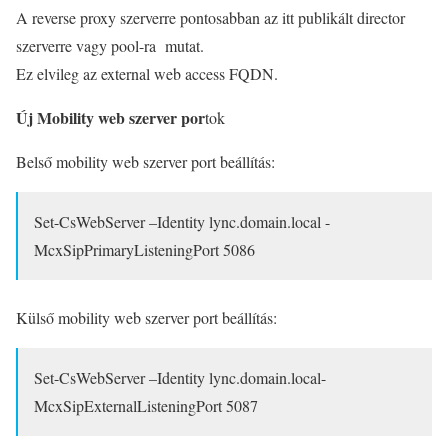
A reverse proxy szerverre pontosabban az itt publikált director
szerverre vagy pool-ra mutat.
Ez elvileg az external web access FQDN.
Új Mobility web szerver por
tok
Belső mobility web szerver port beállítás:
Set-CsWebServer –Identity lync.domain.local -
McxSipPrimaryListeningPort 5086
Külső mobility web szerver port beállítás:
Set-CsWebServer –Identity lync.domain.
local
-
McxSipExternalListeningPort 5087