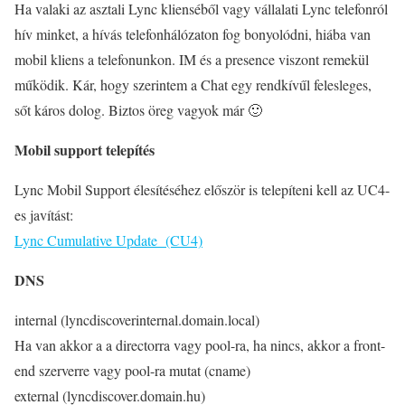
Ha valaki az asztali Lync klienséből vagy vállalati Lync telefonról
hív minket, a hívás telefonhálózaton fog bonyolódni, hiába van
mobil kliens a telefonunkon. IM és a presence viszont remekül
működik. Kár, hogy szerintem a Chat egy rendkívűl felesleges,
sőt káros dolog. Biztos öreg vagyok már 🙂
Mobil support telepítés
Lync Mobil Support élesítéséhez először is telepíteni kell az UC4-
es javítást:
Lync Cumulative Update (CU4)
DNS
internal (lyncdiscoverinternal.domain.local)
Ha van akkor a a directorra vagy pool-ra, ha nincs, akkor a front-
end szerverre vagy pool-ra mutat (cname)
external (lyncdiscover.domain.hu)