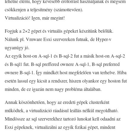
lehetne elérni, hogy kevesebb erőforrást használjanak és mégsem
csökkenjen a teljesítmény (számottevően).
Virtualizáció! Igen, már megint!
Fogjuk a 2×2 gépet és virtuális gépeket készítünk belőlük.
Nálunk pl. Vmware Esxi szervereken futnak, de Hyper-v
ugyanúgy jó.
Az egyik host-on A-sql-1 és B-sql-2 fut a másik host-on A-sql-2
és B-sql1 fut. B-sql preffered ownere A-sql-1, B-sql preferred
ownere B-sql-1. Így mindkét host megfelelően van terhelve. Hiba
esetén lassul egy kicsit a rendszer, hiszen olyankor egy hoston fut
minden, de ez igazán nem nagy probléma általában.
Annak köszönhetően, hogy az eredeti gépek clusterként
működtek, a virtualizáció ráadásul leállás nélkül megoldható.
Mindössze az sql szerverekhez tartozó lunokat kell odaadni az
Esxi gépeknek, virtualizálni az egyik fizikai gépet, mindent