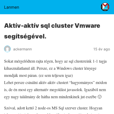
Lanmen
Aktív-aktív sql cluster Vmware
segítségével.
ackermann
15 év ago
Sokat mérgelődtem rajta régen, hogy az sql clustereink 1-1 tagja
kihasználatlanul áll. Persze, ez a Windows cluster lényege
mondják most páran. (ez sem teljesen igaz)
Lehet persze csinálni aktív-aktív clustert “hagyományos” módon
is, de én most egy alternatív megoldást javasolok. Igazából nem
egy nagy találmány de hátha nem mindenkinek jut eszébe 🙂
Szóval, adott kettő 2 node-os MS Sql szerver cluster. Hogyan