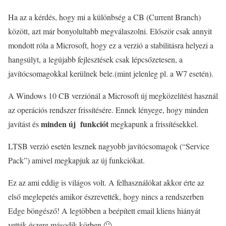
Ha az a kérdés, hogy mi a különbség a CB (Current Branch)
között, azt már bonyolultabb megválaszolni. Először csak annyit
mondott róla a Microsoft, hogy ez a verzió a stabilitásra helyezi a
hangsúlyt, a legújabb fejlesztések csak lépcsőzetesen, a
javítócsomagokkal kerülnek bele.(mint jelenleg pl. a W7 esetén).
A Windows 10 CB verziónál a Microsoft új megközelítést használ
az operációs rendszer frissítésére. Ennek lényege, hogy minden
minden új funkciót
javítást és
megkapunk a frissítésekkel.
LTSB verzió esetén lesznek nagyobb javítócsomagok (“Service
Pack”) amivel megkapjuk az új funkciókat.
Ez az ami eddig is világos volt. A felhasználókat akkor érte az
első meglepetés amikor észrevették, hogy nincs a rendszerben
Edge böngésző! A legtöbben a beépített email kliens hiányát
vették észere második körben 🙂