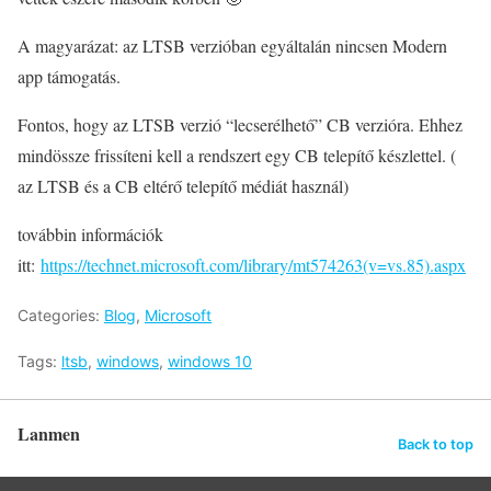
A magyarázat: az LTSB verzióban egyáltalán nincsen Modern
app támogatás.
Fontos, hogy az LTSB verzió “lecserélhető” CB verzióra. Ehhez
mindössze frissíteni kell a rendszert egy CB telepítő készlettel. (
az LTSB és a CB eltérő telepítő médiát használ)
továbbin információk
itt:
https://technet.microsoft.com/library/mt574263(v=vs.85).aspx
Categories:
Blog
,
Microsoft
Tags:
ltsb
,
windows
,
windows 10
Lanmen
Back to top