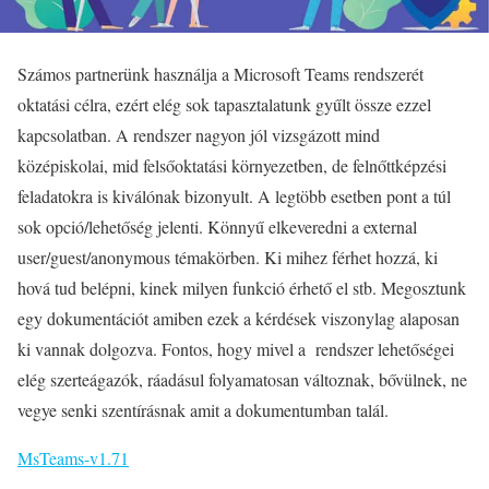
Számos partnerünk használja a Microsoft Teams rendszerét
oktatási célra, ezért elég sok tapasztalatunk gyűlt össze ezzel
kapcsolatban. A rendszer nagyon jól vizsgázott mind
középiskolai, mid felsőoktatási környezetben, de felnőttképzési
feladatokra is kiválónak bizonyult. A legtöbb esetben pont a túl
sok opció/lehetőség jelenti. Könnyű elkeveredni a external
user/guest/anonymous témakörben. Ki mihez férhet hozzá, ki
hová tud belépni, kinek milyen funkció érhető el stb. Megosztunk
egy dokumentációt amiben ezek a kérdések viszonylag alaposan
ki vannak dolgozva. Fontos, hogy mivel a rendszer lehetőségei
elég szerteágazók, ráadásul folyamatosan változnak, bővülnek, ne
vegye senki szentírásnak amit a dokumentumban talál.
MsTeams-v1.71