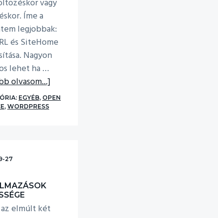
öltözéskor vagy
téskor. Íme a
ntem legjobbak:
RL és SiteHome
ítása. Nagyon
os lehet ha …
about
bb olvasom...]
Hasznos
ÓRIA:
EGYÉB
,
OPEN
WordPress
E
,
WORDPRESS
SQL
lekérdezések
9-27
ALMAZÁSOK
SSÉGE
 az elmúlt két