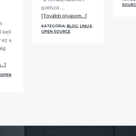
SOURC
pJelszó …
about
[Tovább olvasom...]
Mysqldump
t
KATEGÓRIA:
BLOG
,
LINUX
,
l kell
OPEN SOURCE
 ez a
még
about
..]
NGINX,
OPEN
PHP-
FPM,
ISPConfig
apróságok