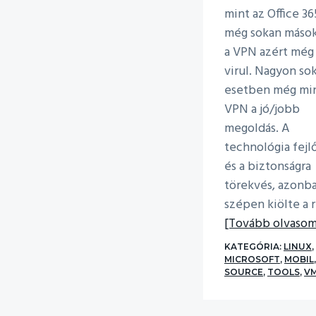
mint az Office 36
még sokan mások
a VPN azért még 
virul. Nagyon so
esetben még min
VPN a jó/jobb
megoldás. A
technológia fejl
és a biztonságra
törekvés, azonb
szépen kiölte a 
[Tovább olvasom.
KATEGÓRIA:
LINUX
,
MICROSOFT
,
MOBIL
SOURCE
,
TOOLS
,
V