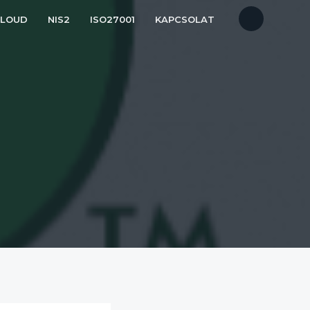
CLOUD
NIS2
ISO27001
KAPCSOLAT