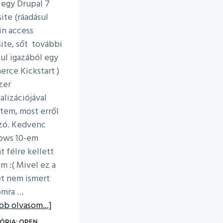
 egy Drupal 7
ite (ráadásul
n access
site, sőt további
sul igazából egy
rce Kickstart )
zer
alizációjával
ttem, most erről
szó. Kedvenc
ows 10-em
t félre kellett
m :( Mivel ez a
et nem ismert
omra …
about
bb olvasom...]
PHP
ÓRIA:
OPEN