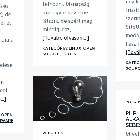
egy k
felhozni. Manapság
5 és
frissí
már egyre kevésbé
), de
szeri
látszik, de azért még
él és
SiteU
mindig igaz, …
k
módos
about
[Tovább olvasom...]
dig a
haszn
Monitoring
KATEGÓRIA:
LINUX
,
OPEN
[Tová
egyszerűen
SOURCE
,
TOOLS
KATEG
ődése
SOURC
an
régi …
about
..]
2015-0
VPN
PHP
bárhonnan
,
OPEN
ALK
MWARE
–
SEBE
bárhova
Mivel
2015-11-05