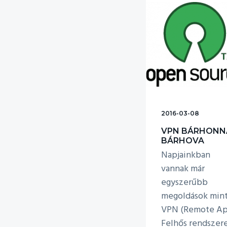
e
n
s
t
n
a
v
i
g
á
2016-03-08
c
VPN BÁRHONN
BÁRHOVA
i
Napjainkban
ó
vannak már
h
egyszerűbb
o
megoldások mint
z
VPN (Remote Ap
Felhős rendszer