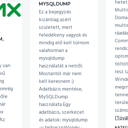
hetet
MYSQLDUMP
Multis
Ez a bejegyzés
Domai
kizárólag azért
multi
született, mert
ráadá
feledékeny vagyok és
M,
Comme
mindig elő kell túrnom
rends
valahonnan a
optim
mysqldump
töltö
y van
használatát a netről.
lesz 
evű
Mostantól már nem
Wind
ng
kell keresnem :)
megin
Nemrég
Adatbázis mentése,
tenne
őle
MySQLDump
terül
már
használata Egy
szám
nx
adatbázis, szerkezet
[Tová
 Az
és adatok: mysqldump
-u felhasználóinév -
KATEG