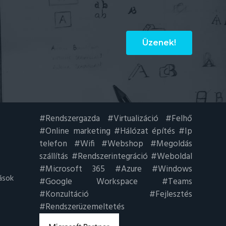
Üzenek!
#Rendszergazda #Virtualizáció #Felhő
#Online marketing #Hálózat építés #Ip
telefon #Wifi #Webshop #Megoldás
szállítás #Rendszerintegráció #Weboldal
#Microsoft 365 #Azure #Windows
ások
#Google Workspace #Teams
#Konzultáció #Fejlesztés
#Rendszerüzemeltetés