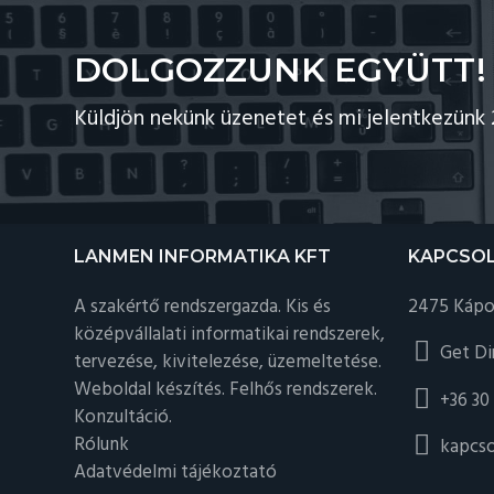
DOLGOZZUNK EGYÜTT!
Küldjön nekünk üzenetet és mi jelentkezünk 
Footer
LANMEN INFORMATIKA KFT
KAPCSO
A szakértő rendszergazda. Kis és
2475 Kápol
középvállalati informatikai rendszerek,
Get Di
tervezése, kivitelezése, üzemeltetése.
Weboldal készítés. Felhős rendszerek.
+36 30
Konzultáció.
Rólunk
kapcs
Adatvédelmi tájékoztató