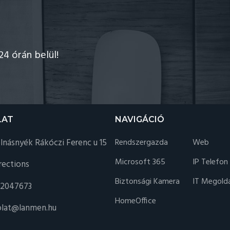
24 órán belül!
LAT
NAVIGÁCIÓ
násnyék Rákóczi Ferenc u 15
Rendszergazda
Web
Microsoft 365
IP Telefon
rections
Biztonsági Kamera
IT Megold
 2047673
HomeOffice
olat@lanmen.hu