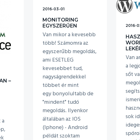
2016-03-01
MONITORING
EGYSZERŰEN
2016-0
Van mikor a kevesebb
HAS
több! Számomra az
WORD
LEKÉ
egyszerűbb megoldás,
Van a
ami ESETLEG
a leg
kevesebbet tud,
sőt v
nagyságrendekkel
AN –
megol
többet ér mint
segít
egy bonyolultabb de
ismer
"mindent" tudó
haszn
megoldás. Ilyenkor
sok id
általában az IOS
 a
idege
(Iphone) - Android
p,
spóro
példát szoktam
ek