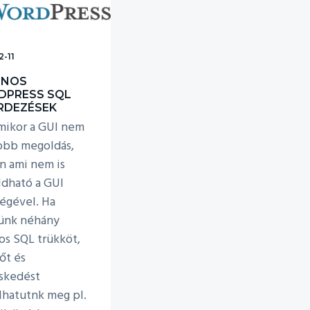
2-11
ZNOS
PRESS SQL
RDEZÉSEK
mikor a GUI nem
jobb megoldás,
an ami nem is
dható a GUI
ségével. Ha
ünk néhány
os SQL trükköt,
őt és
skedést
lhatutnk meg pl.