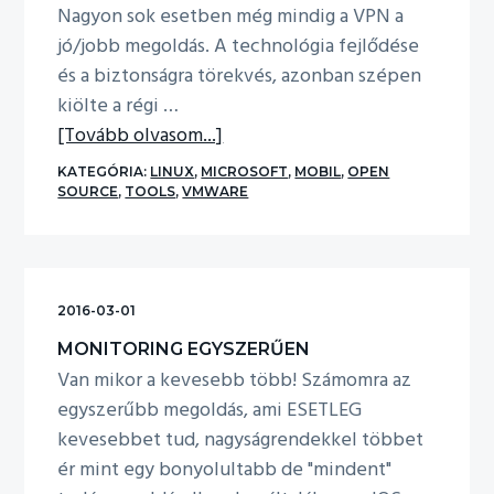
Nagyon sok esetben még mindig a VPN a
jó/jobb megoldás. A technológia fejlődése
és a biztonságra törekvés, azonban szépen
kiölte a régi …
about
[Tovább olvasom...]
VPN
KATEGÓRIA:
LINUX
,
MICROSOFT
,
MOBIL
,
OPEN
bárhonnan
SOURCE
,
TOOLS
,
VMWARE
–
bárhova
2016-03-01
MONITORING EGYSZERŰEN
Van mikor a kevesebb több! Számomra az
egyszerűbb megoldás, ami ESETLEG
kevesebbet tud, nagyságrendekkel többet
ér mint egy bonyolultabb de "mindent"