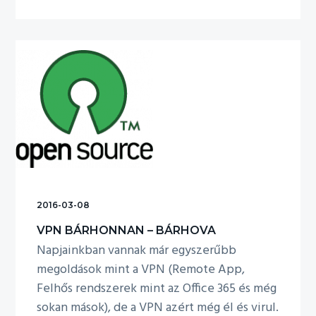
WIFI
mint
marketing
eszköz
2016-03-08
VPN BÁRHONNAN – BÁRHOVA
Napjainkban vannak már egyszerűbb
megoldások mint a VPN (Remote App,
Felhős rendszerek mint az Office 365 és még
sokan mások), de a VPN azért még él és virul.