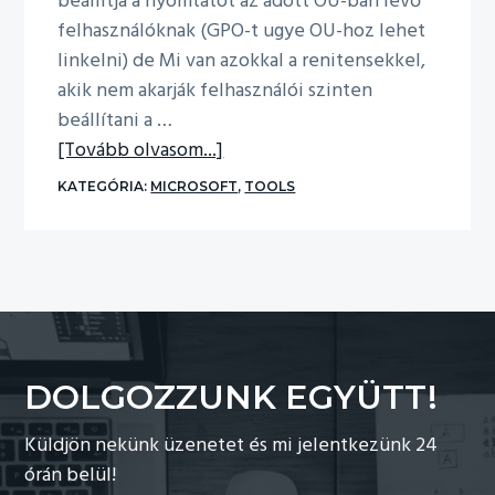
beállítja a nyomtatót az adott OU-ban lévő
felhasználóknak (GPO-t ugye OU-hoz lehet
linkelni) de Mi van azokkal a renitensekkel,
akik nem akarják felhasználói szinten
beállítani a …
about
[Tovább olvasom...]
Nyomtató
KATEGÓRIA:
MICROSOFT
,
TOOLS
beállítás
csoporttagság
alapján
DOLGOZZUNK EGYÜTT!
Küldjön nekünk üzenetet és mi jelentkezünk 24
órán belül!