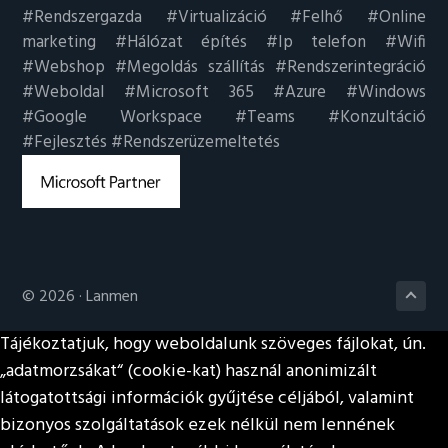
#Rendszergazda #Virtualizáció #Felhő #Online
marketing #Hálózat építés #Ip telefon #Wifi
#Webshop #Megoldás szállítás #Rendszerintegráció
#Weboldal #Microsoft 365 #Azure #Windows
#Google Workspace #Teams #Konzultáció
#Fejlesztés #Rendszerüzemeltetés
© 2026 ·
Lanmen
Tájékoztatjuk, hogy weboldalunk szöveges fájlokat, ún.
„adatmorzsákat“ (cookie-kat) használ anonimizált
látogatottsági információk gyűjtése céljából, valamint
bizonyos szolgáltatások ezek nélkül nem lennének