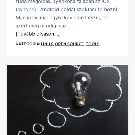
tudó megoldás. Ilyenkor általában az IOS
(Iphone) - Android példát szoktam felhozni.
Manapság már egyre kevésbé látszik, de
azért még mindig igaz, …
about
[Tovább olvasom...]
Monitoring
KATEGÓRIA:
LINUX
,
OPEN SOURCE
,
TOOLS
egyszerűen