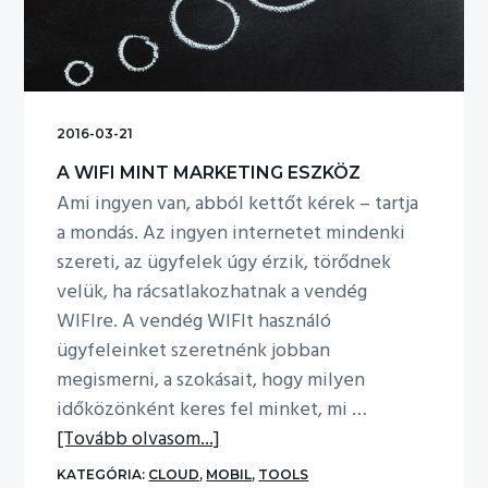
n
a
v
i
2016-03-21
g
á
A WIFI MINT MARKETING ESZKÖZ
c
Ami ingyen van, abból kettőt kérek – tartja
i
a mondás. Az ingyen internetet mindenki
ó
szereti, az ügyfelek úgy érzik, törődnek
h
velük, ha rácsatlakozhatnak a vendég
o
WIFIre. A vendég WIFIt használó
z
ügyfeleinket szeretnénk jobban
megismerni, a szokásait, hogy milyen
időközönként keres fel minket, mi …
about
[Tovább olvasom...]
A
KATEGÓRIA:
CLOUD
,
MOBIL
,
TOOLS