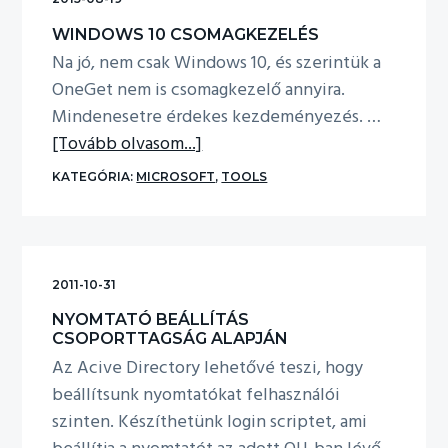
WINDOWS 10 CSOMAGKEZELÉS
Na jó, nem csak Windows 10, és szerintük a
OneGet nem is csomagkezelő annyira.
Mindenesetre érdekes kezdeményezés. …
about
[Tovább olvasom...]
Windows
KATEGÓRIA:
MICROSOFT
,
TOOLS
10
csomagkezelés
2011-10-31
NYOMTATÓ BEÁLLÍTÁS
CSOPORTTAGSÁG ALAPJÁN
Az Acive Directory lehetővé teszi, hogy
beállítsunk nyomtatókat felhasználói
szinten. Készíthetünk login scriptet, ami