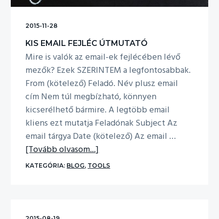
2015-11-28
KIS EMAIL FEJLÉC ÚTMUTATÓ
Mire is valók az email-ek fejlécében lévő
mezők? Ezek SZERINTEM a legfontosabbak.
From (kötelező) Feladó. Név plusz email
cím Nem túl megbízható, könnyen
kicserélhető bármire. A legtöbb email
kliens ezt mutatja Feladónak Subject Az
email tárgya Date (kötelező) Az email …
about
[Tovább olvasom...]
Kis
KATEGÓRIA:
BLOG
,
TOOLS
email
fejléc
útmutató
2015-08-19