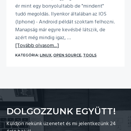
ér mint egy bonyolultabb de "mindent"
n
tudó megoldás. Ilyenkor általában az IOS
a
(Iphone) - Android példát szoktam felhozni.
v
Manapság már egyre kevésbé látszik, de
i
azért még mindig igaz, …
g
about
[Tovább olvasom...]
á
Monitoring
c
KATEGÓRIA:
LINUX
,
OPEN SOURCE
,
TOOLS
egyszerűen
i
ó
h
o
z
DOLGOZZUNK EGYÜTT!
Küldjön nekünk üzenetet és mi jelentkezünk 24