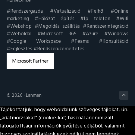
HomeOffice
#Rendszergazda #Virtualizáció #Felhő #Online
marketing #Hálózat építés #Ip telefon #Wifi
#Webshop #Megoldás szállítás #Rendszerintegráció
#Weboldal #Microsoft 365 #Azure #Windows
#Google Workspace #Teams #Konzultáció
#Fejlesztés #Rendszerüzemeltetés
© 2026 ·
Lanmen
Tájékoztatjuk, hogy weboldalunk szöveges fájlokat, ún.
„adatmorzsákat“ (cookie-kat) használ anonimizált
látogatottsági információk gyűjtése céljából, valamint
bizonyos szolgáltatások ezek nélkül nem lennének